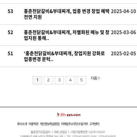
53
홍춘천닭갈비&부대찌개, 업종 변경 창업 혜택
2025-04-10
전면 지원
52
홍춘천닭갈비&부대찌개, 차별화된 메뉴 및 창
2025-03-06
업지원 통해..
51
‘홍춘천닭갈비&부대찌개, 창업지원 강화로
2025-02-05
업종변경 문턱..
다음 ▷
1
2
3
4
5
회사소개
이용약관
개인정보취급방침
이메일주소무단수집거부
고객센터
홍춘천치즈닭갈비 ㅣ 대표 김병갑 ㅣ 사업자등록번호 142-81-03431
[서울본사] 서울 서초구 효령로 394 3층 ㅣ TEL: 02)3462-5500 / FAX : 02)3463-5500